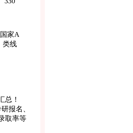
330
国家A
类线
汇总！
考研报名、
录取率等