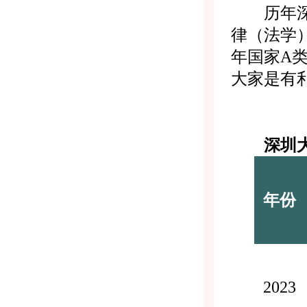
历年深圳
律（法学）专
年国家A类线
大家是有
深圳大学
年份
2023