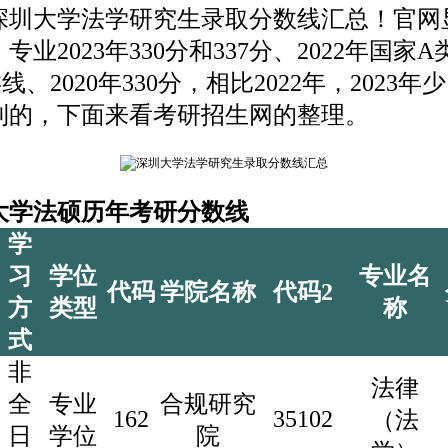
大学法学研究生录取分数线汇总！官网
业2023年330分和337分、2022年国家A类
、2020年330分，相比2022年，2023年
利的，下面来看
考研招生网的整理。
法硕历年考研分数线
学
习
学位
专业名
代码
学院名称
代码2
方
类型
称
式
非
法律
全
专业
合规研究
162
35102
（法
日
学位
院