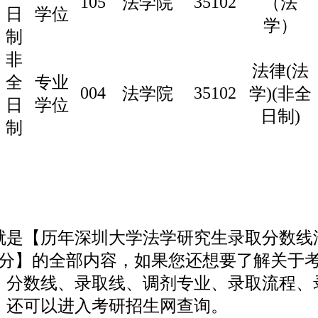
105
35102
法学院
（法
日
学位
学）
制
非
法律(法
全
专业
004
35102
法学院
学)(非全
日
学位
日制)
制
【历年深圳大学法学研究生录取分数线
337分】的全部内容，如果您还想要了解关于
、分数线、录取线、调剂专业、录取流程、
，还可以进入考研招生网查询。