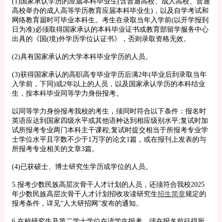
(1)国家承认学历的应届本科毕业生(含普通高校、成人高校、普通
高校举办的成人高等学历教育应届本科毕业生)，以及自学考试和
网络教育届时可毕业本科生。考生在录取当年入学前(以开学报到
日为准)必须取得国家承认的本科毕业证书或教育部留学服务中心
出具的《国(境)外学历学位认证书》，否则录取资格无效。
(2)具有国家承认的大学本科毕业学历的人员。
(3)获得国家承认的高职高专毕业学历后满2年(毕业后到录取当年
入学前，下同)或2年以上的人员，以及国家承认学历的本科结业
生，按本科毕业同等学力身份报考。
以同等学力身份报考我校的考生，须同时符合以下条件：报名时
英语应达到国家四级水平或其他语种达到相应级别水平;复试时加
试所报考专业两门本科主干课程;复试时提交相当于所报考专业学
士学位水平且字数不少于1万字的论文1篇，或在报刊上发表的与
所报考专业相关的文章3篇。
(4)已获硕士、博士研究生学历或学位的人员。
5.报考少数民族高层次骨干人才计划的人员，还须符合我校2025
年少数民族高层次骨干人才计划招收攻读研究生
招生简章
规定的
报考条件，详见“人大研招网”发布的通知。
6.在校研究生及第二学士学位在读学生报考，须在报名前征得所