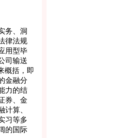
实务、洞
法律法规
应用型毕
公司输送
来概括，即
的金融分
能力的结
证券、金
融计算、
实习等多
阔的国际