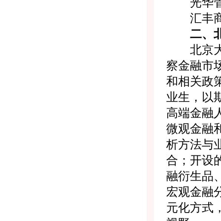
光华管理学院
汇丰商学院（
二、北
北京大学
察金融市
和相关政
业生，以
高端金融
微观金融
析方法与
合；开设
融衍生品
宏观金融
元化方式