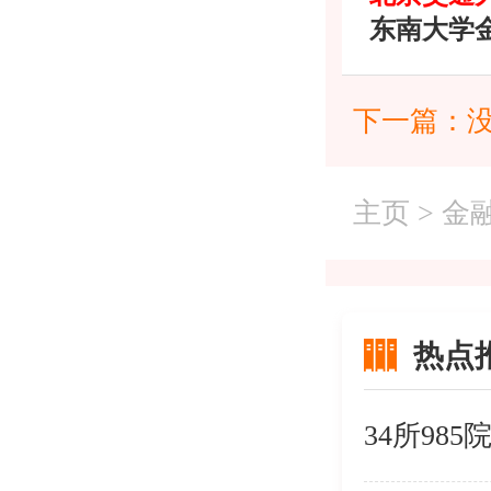
东南大学
下一篇：
主页
>
金
热点
34所98