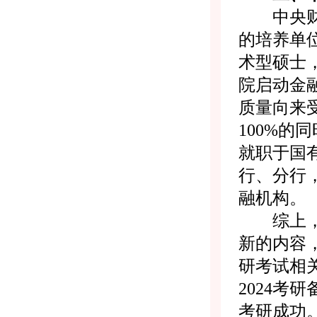
中央财经
的培养单
术型硕士
院启动金
质量向来
100%的
就职于国
行、分行
融机构。
综上，就
新的内容
研考试相
2024
考研成功