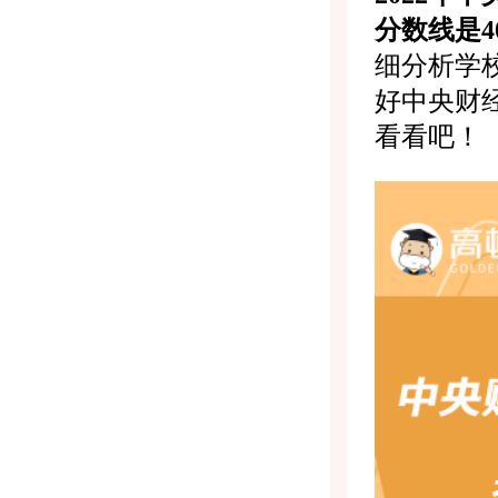
分数线是4
细分析学
好中央财
看看吧！