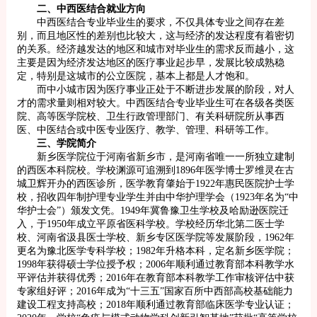
二、中西医结合就业方向
中西医结合专业毕业生的要求，不仅具体专业之间存在差
别，而且地区性的差别也比较大，这与经济的发达程度有着密切
的关系。经济越发达的地区和城市对毕业生的需求反而越小，这
主要是因为经济发达地区的医疗事业起步早，发展比较成熟稳
定，特别是这城市的公立医院，基本上都是人才饱和。
而中小城市因为医疗事业正处于不断进步发展的阶段，对人
才的需求量则相对较大。中西医结合专业毕业生可在各级各类医
院、高等医学院校、卫生行政管理部门、有关科研院所从事西
医、中医结合或中医专业医疗、教学、管理、科研等工作。
三、学院简介
新乡医学院位于河南省新乡市，是河南省唯一一所独立建制
的西医本科院校。学校渊源可追溯到1896年医学博士罗维灵在古
城卫辉开办的西医诊所，医学教育肇始于1922年惠民医院护士学
校，招收四年制护理专业学生并由中华护理学会（1923年名为“中
华护士会”）颁发文凭。1949年冀鲁豫卫生学校及哈励逊医院迁
入，于1950年成立平原省医科学校。学校经历华北第二医士学
校、河南省汲县医士学校、新乡专区医学院等发展阶段，1962年
更名为豫北医学专科学校；1982年升格本科，定名新乡医学院；
1998年获得硕士学位授予权；2006年顺利通过教育部本科教学水
平评估并获得优秀；2016年在教育部本科教学工作审核评估中获
专家组好评；2016年成为“十三五”国家百所中西部高校基础能力
建设工程支持高校；2018年顺利通过教育部临床医学专业认证；