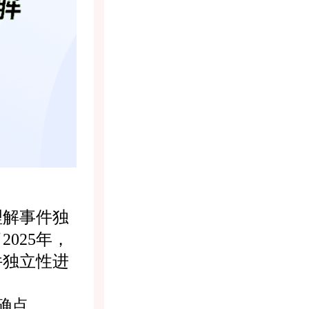
理解事件独
025年，
件独立性进
确点，