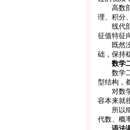
高数部分
理、积分
线代部分
征值特征
既然没变
础，保持
数学二
数学二今
型结构，
对数学二
容本来就
所以继续
代数、概
语法