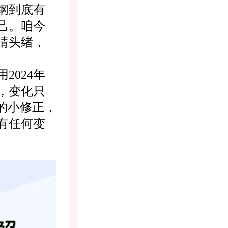
纲到底有
己。咱今
清头绪，
024年
，变化只
的小修正，
有任何变