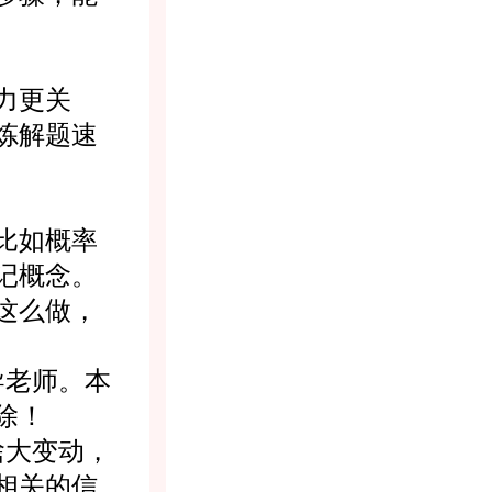
力更关
炼解题速
比如概率
记概念。
这么做，
老师。本
除！
啥大变动，
相关的信