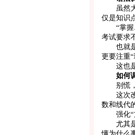
虽然大纲
仅是知识
“掌握…
考试要求
也就是说
更要注重
这也是考
如何
别慌，
这次改动
数和线代
强化“方
尤其是概
懂为什么