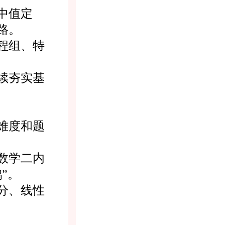
中值定
路。
程组、特
续夯实基
难度和题
数学二内
”。
分、线性