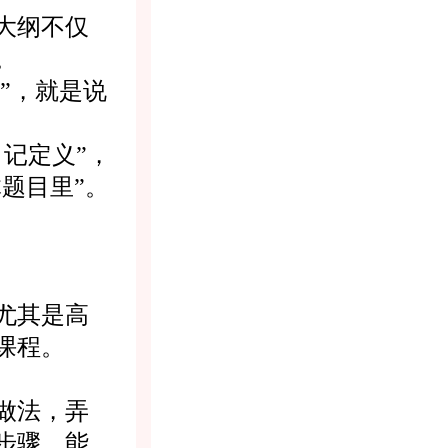
大纲不仅
。
”，就是说
记定义”，
题目里”。
尤其是高
课程。
做法，弄
步骤，能