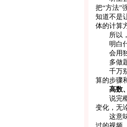
把“方法
知道不是
体的计算
所以，对
明白什
会用独立
多做题感
千万别纠
算的步骤
高数、
说完概率
变化，无
这意味着
过的视频