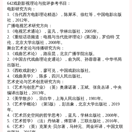
642戏剧影视理论与批评参考书目：
电影研究方向：
1.《当代西方电影理论精选》，陈犀禾、徐红等，中国电影出版
社，2012年。
广播电视艺术研究方向：
1.《电视艺术通论》，蓝凡，学林出版社，2005年。
2.《重组话语频道：电视与当代批评理论》(第2版)，罗伯特·艾
伦，北京大学出版社，2008年。
舞台艺术史论与传播研究方向：
1.《戏曲艺术论》，路应昆，北京广播学院出版。
2.《中国古代戏曲理论史通论》，俞为民、孙蓉蓉著，中华书局
出版社。
3.《西欧戏剧史》，廖可兑，中国戏剧出版社。
4.《戏曲美学》，陈多，四川人民出版社。
艺术史论与艺术创意研究方向：
1.《艺术与创意产业》（英）奥康诺著，王斌、张良丛译，中央
编译出版社，2013年。
2.《美学散步》，宗白华，上海人民出版社，1981年。
3.《艺术学概论》（第5版），彭吉象，北京大学出版社，2019
年。
4.《艺术历史空间的哲学思考》，蓝凡，学林出版社，2008年。
5.《艺术哲学》（法）丹纳著，傅雷译，三联出版社，2016年。
6.《艺术》（英）克莱夫·贝尔著，马钟元、周金环译，中国文联
出版社，2015年。