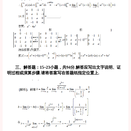
三、解答题：15~23小题，共94分.解答应写出文字说明、证
明过程或演算步骤.请将答案写在答题纸指定位置上.